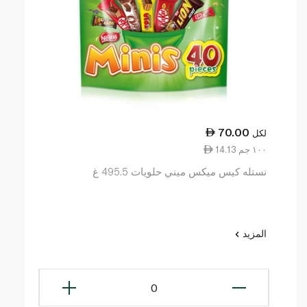
70.00
لكل
14.13 ١٠٠ جم
نستله كيس ميكس ميني حلويات 495.5 غ
المزيد
0