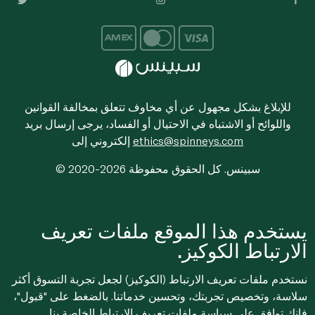
للإبلاغ بشكل مجهول عن أي مخاوف تتعلق بمخالفة القوانين
واللوائح أو الاشتباه في الاحتيال أو الفساد، يرجى إرسال بريد
ethics@spinneys.com
إلكتروني إلى
© 2020-2026 سبينس. كل الحقوق محفوظة
يستخدم هذا الموقع ملفات تعريف
الارتباط الكوكيز.
نستخدم ملفات تعريف الارتباط (الكوكيز) لجعل تجربة التسوق أكثر
سلاسة، وتخصيص تجربتك، وتحسين خدماتنا. بالضغط على "قبول"،
فإنك توافق على
سياسة ملفات تعريف الارتباط
الخاصة بنا.