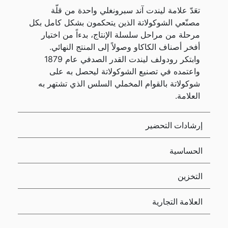
تعَدّ علامة ليندت آند سبرونغلي واحدة من قلّة
مصنّعي الشوكولاتة الذين يتحكمون بشكل كامل بكل
مرحلة من مراحل سلسلة الإنتاج، بدءاً من اختيار
أفخر أصناف الكاكاو وصولاً إلى المنتج النهائي.
وابتكر رودولف ليندت القدر الصدفي عام 1879
واعتمده في تصنيع الشوكولاتة ليحصل به على
شوكولاتة بالقوام المخملي السلس الذي تشتهر به
العلامة.
إرشادات التحضير
الحساسية
التخزين
العلامة التجارية