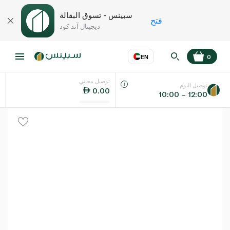
سبينس - تسوق البقالة
فتح
ديجيتال آند كود
EN
0
توصيل مجاني
عر
EN
اللغة
توصيل اليوم
0.00
10:00 – 12:00
UAE
KSA