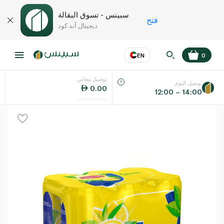
سبينس - تسوق البقالة
فتح
ديجيتال آند كود
EN
0
توصيل مجاني
عر
EN
اللغة
توصيل اليوم
0.00
12:00 – 14:00
UAE
KSA