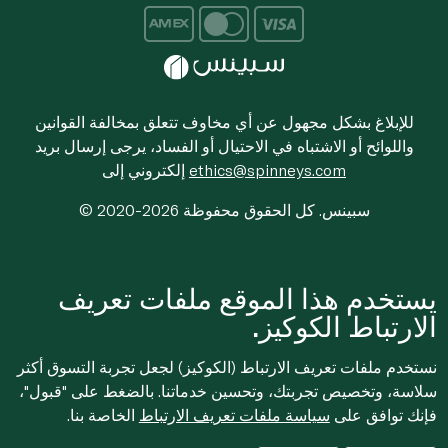
للإبلاغ بشكل مجهول عن أي مخاوف تتعلق بمخالفة القوانين
واللوائح أو الاشتباه في الاحتيال أو الفساد، يرجى إرسال بريد
ethics@spinneys.com
إلكتروني إلى
© 2020-2026 سبينس. كل الحقوق محفوظة
يستخدم هذا الموقع ملفات تعريف
الارتباط الكوكيز.
نستخدم ملفات تعريف الارتباط (الكوكيز) لجعل تجربة التسوق أكثر
سلاسة، وتخصيص تجربتك، وتحسين خدماتنا. بالضغط على "قبول"،
فإنك توافق على
سياسة ملفات تعريف الارتباط
الخاصة بنا.