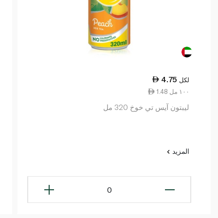
4.75
لكل
1.48 ١٠٠ مل
ليبتون آيس تي خوخ 320 مل
المزيد
0