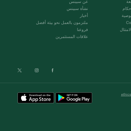
عة
عن سبينس
حكام
نشأة سبينس
وصية
أخبار
Co
ملتزمون بالعمل نحو بيئة أفضل
امتثال
فروعنا
علاقات المستثمرين
ethic