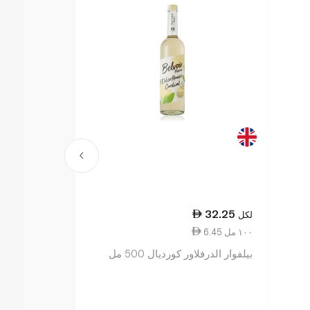
4.50
32.25
لكل
لكل
6.45 ١٠٠ مل
1.50 ١٠٠ مل
بيلفوار الدرفلاور كورديال 500 مل
بريتفيك مياه باللي