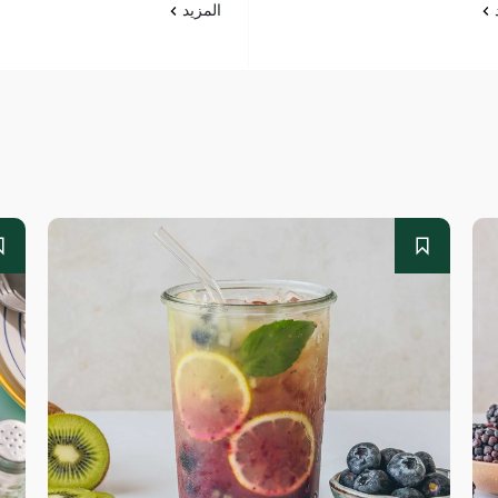
د
المزيد