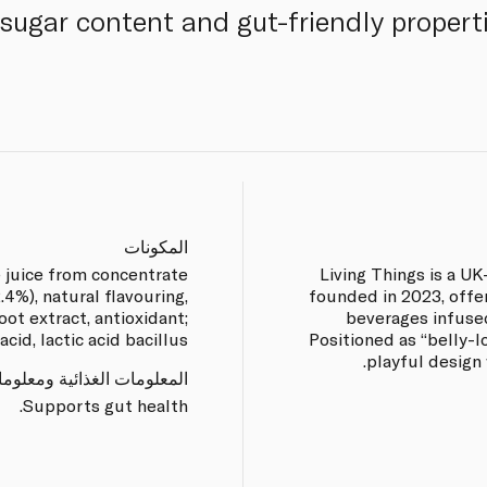
ugar content and gut-friendly properties
المكونات
e juice from concentrate
Living Things is a U
2.4%), natural flavouring,
founded in 2023, offer
root extract, antioxidant;
beverages infused
acid, lactic acid bacillus.
Positioned as “belly-l
playful design 
المعلومات الغذائية ومعلوم
Supports gut health.