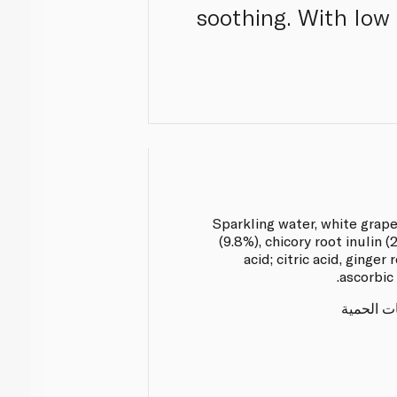
soothing. With low s
Sparkling water, white grap
(9.8%), chicory root inulin (
acid; citric acid, ginger 
ascorbic 
ات الحمية