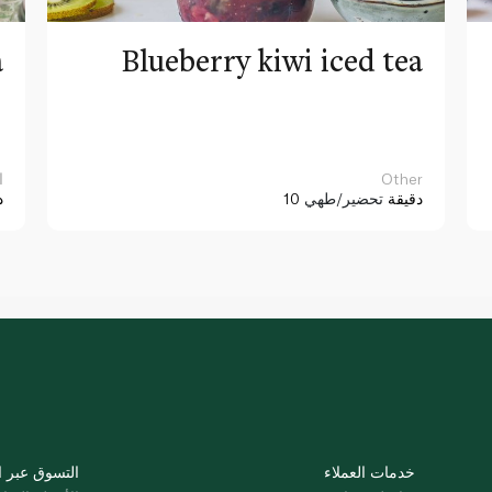
a
Blueberry kiwi iced tea
Other
ا
10 دقيقة
تحضير/طهي
د
خدمات العملاء
التسوق عبر ا