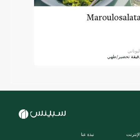
Maroulosalat
ليوناني
قيقة
تحضير/طهي
لإنترنت
نبذة عنا