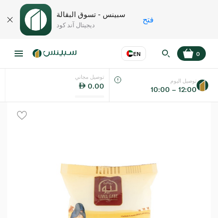
سبينس - تسوق البقالة
فتح
ديجيتال آند كود
EN
0
توصيل مجاني
عر
EN
اللغة
توصيل اليوم
0.00
10:00 – 12:00
UAE
KSA