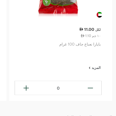
11.00
لكل
1.10 ١٠ جم
بايارا نعناع جاف 100 غرام
المزيد
0