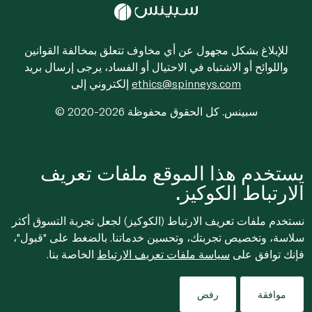
للإبلاغ بشكل مجهول عن أي مخاوف تتعلق بمخالفة القوانين
واللوائح أو الاشتباه في الاحتيال أو الفساد، يرجى إرسال بريد
ethics@spinneys.com
إلكتروني إلى
© 2020-2026 سبينس. كل الحقوق محفوظة
يستخدم هذا الموقع ملفات تعريف
الارتباط الكوكيز.
نستخدم ملفات تعريف الارتباط (الكوكيز) لجعل تجربة التسوق أكثر
سلاسة، وتخصيص تجربتك، وتحسين خدماتنا. بالضغط على "قبول"،
فإنك توافق على
سياسة ملفات تعريف الارتباط
الخاصة بنا.
موافقة
رفض