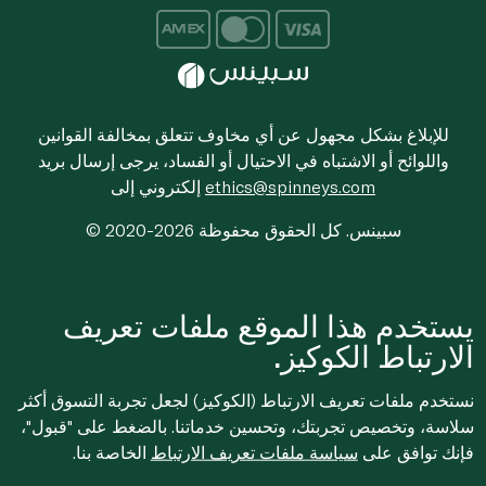
للإبلاغ بشكل مجهول عن أي مخاوف تتعلق بمخالفة القوانين
واللوائح أو الاشتباه في الاحتيال أو الفساد، يرجى إرسال بريد
ethics@spinneys.com
إلكتروني إلى
© 2020-2026 سبينس. كل الحقوق محفوظة
يستخدم هذا الموقع ملفات تعريف
الارتباط الكوكيز.
نستخدم ملفات تعريف الارتباط (الكوكيز) لجعل تجربة التسوق أكثر
سلاسة، وتخصيص تجربتك، وتحسين خدماتنا. بالضغط على "قبول"،
فإنك توافق على
سياسة ملفات تعريف الارتباط
الخاصة بنا.