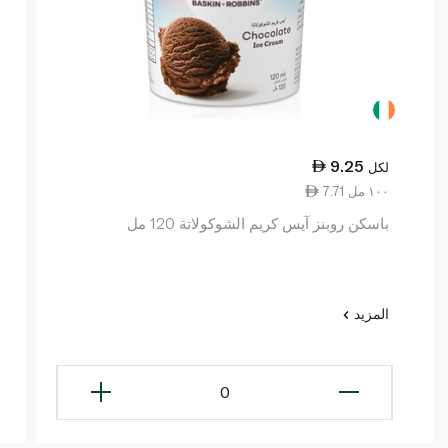
9.25
لكل
7.71 ١٠٠ مل
باسكن روبنز آيس كريم الشوكولاتة 120 مل
المزيد
0