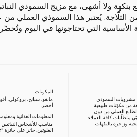
ّع بنكهة ولا أشهى، مع مزيج السموذي النبا
من الثلّاجة. يُعتبر هذا السموذي العملي من
لأساسية التي تحتاجونها في اليوم وتُحضّر
المكونات
ن مشروبات السموذي
مانغو، سبانخ، بروكولي، أفوك
ة من مكوّنات طبيعية
أخضر.
بالطابع العملي من دون
المعلومات الغذائية ومعلوم
ّي متطلّبات كافة العملاء
ية وزاخرة بالنكهات
مناسب للأشخاص النباتيين وا
الغلوتين. حائز على جائزة "