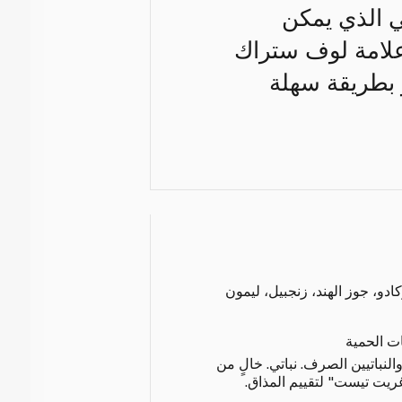
تي الذي يمكن
 علامة لوف ستراك
 بطريقة سهلة
ادو، جوز الهند، زنجبيل، ليمون
ات الحمية
لنباتيين الصرف. نباتي. خالٍ من
غريت تيست" لتقييم المذاق.