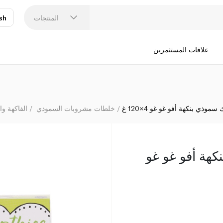
المنتجات
sh
عر
N
علاقات المستثمرين
وذي بنكهة أفو غو غو 4×120 غ
خلطات مشروبات السموذي
الفاكهة و
هة أفو غو غو