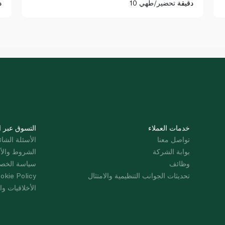
10 دقيقة
تحضير/طهي
د
خدمات العملاء
التسوق عبر ا
تواصل معنا
الأسئلة الشائ
بوابة الشركة
الشروط والأ
وظائف
سياسة الخص
تحديثات الجوانب التنظيمية والامتثال
okie Policy
الأخلاقيات وال