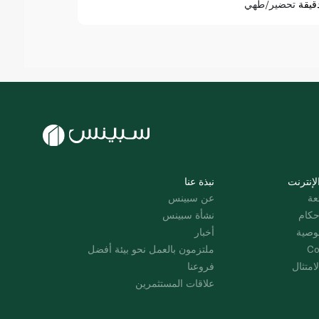
قيقة
تحضير/طهي
لإنترنت
نبذة عنا
عة
عن سبينس
حكام
نشأة سبينس
وصية
أخبار
Co
ملتزمون بالعمل نحو بيئة أفضل
امتثال
فروعنا
علاقات المستثمرين