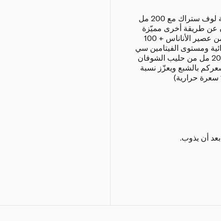
تُخلط مشروبات السموذي من علامة لوف ستراك مع 200 مل
ون عن طريقة أخرى مميّزة
للتلذّذ بها، فيمكنكم تجربة: 100 مل من عصير الأناناس + 100
وائية ومستوى الفيتامين سي
في المشروب (115 سعرة حرارية) 200 مل من حليب الشوفان
ركم بالشبع ويعزّز نسبة
 بعد أن يذوب.