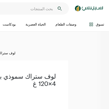
اضف الى السلة
تسوق
وصفات الطعام
الحياة العصرية
بودكاست
لوف ستراك سم
لوف ستراك سموذي بنك
4×120 غ