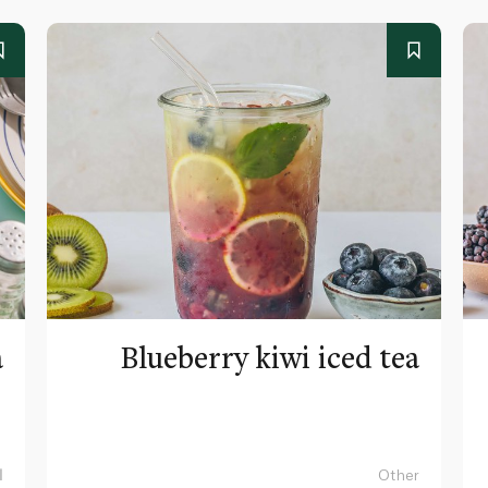
a
Blueberry kiwi iced tea
Other
ا