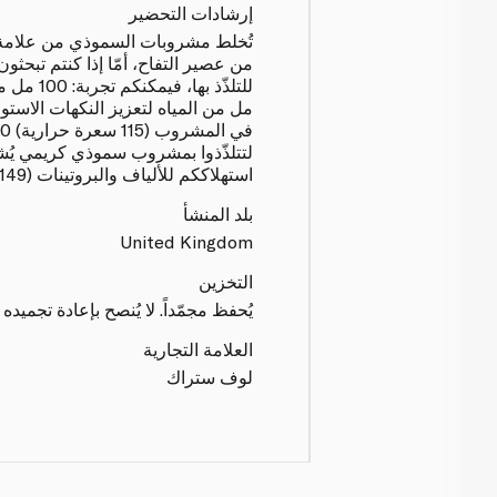
إرشادات التحضير
من عصير التفاح، أمّا إذا كنتم تبحث
مل من المياه لتعزيز النكهات الاست
لتتلذّذوا بمشروب سموذي كريمي يُشع
استهلاككم للألياف والبروتينات (149 سعرة حرارية)
بلد المنشأ
United Kingdom
التخزين
يُحفظ مجمّداً. لا يُنصح بإعادة تجميده
العلامة التجارية
لوف ستراك