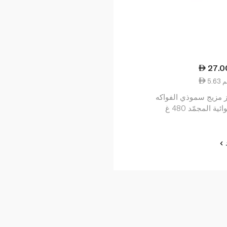
27.0
ز مزيج سموذي الفواكه
ئية المجمّد 480 غ
د