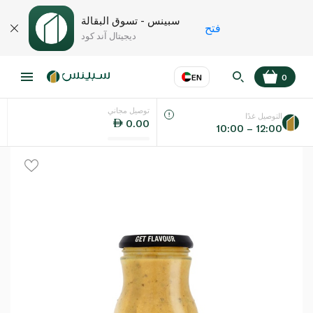
سبينس - تسوق البقالة
فتح
ديجيتال آند كود
EN
0
توصيل مجاني
عر
EN
اللغة
التوصيل غدًا
0.00
10:00 – 12:00
UAE
KSA