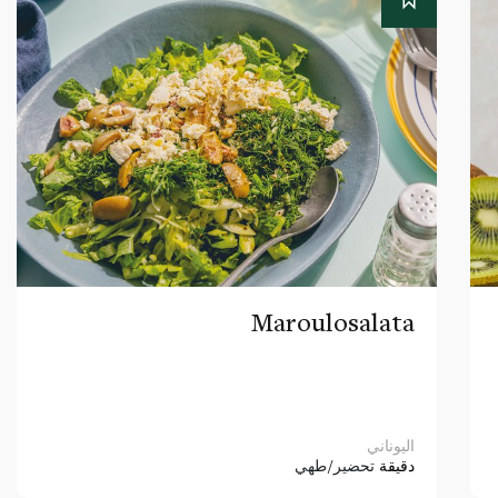
Maroulosalata
اليوناني
دقيقة
تحضير/طهي