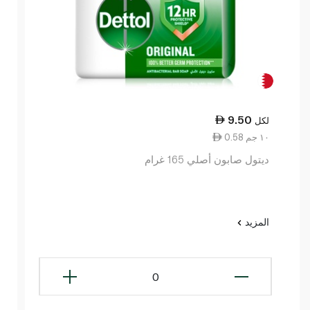
9.50
لكل
0.58 ١٠ جم
ديتول صابون أصلي 165 غرام
المزيد
0