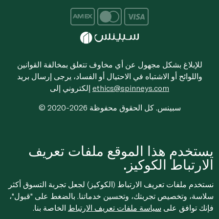
للإبلاغ بشكل مجهول عن أي مخاوف تتعلق بمخالفة القوانين
واللوائح أو الاشتباه في الاحتيال أو الفساد، يرجى إرسال بريد
ethics@spinneys.com
إلكتروني إلى
© 2020-2026 سبينس. كل الحقوق محفوظة
يستخدم هذا الموقع ملفات تعريف
الارتباط الكوكيز.
نستخدم ملفات تعريف الارتباط (الكوكيز) لجعل تجربة التسوق أكثر
سلاسة، وتخصيص تجربتك، وتحسين خدماتنا. بالضغط على "قبول"،
فإنك توافق على
سياسة ملفات تعريف الارتباط
الخاصة بنا.