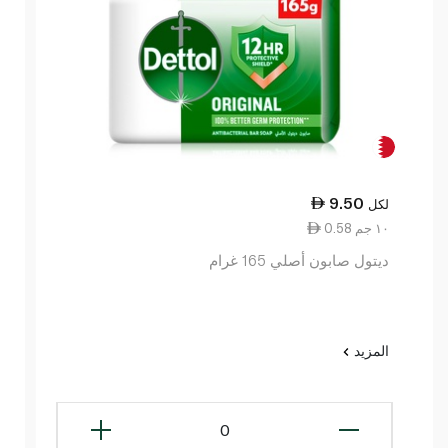
9.50
لكل
0.58 ١٠ جم
ديتول صابون أصلي 165 غرام
المزيد
0