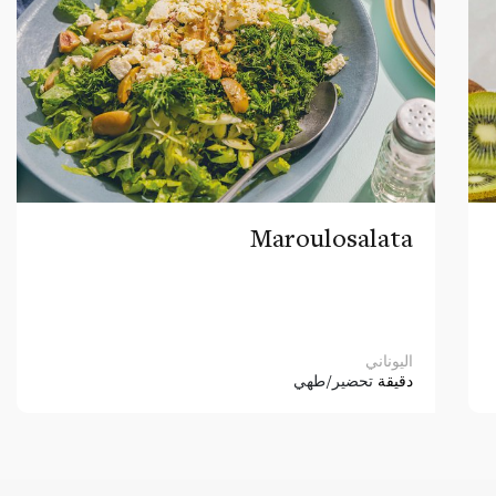
Maroulosalata
اليوناني
دقيقة
تحضير/طهي