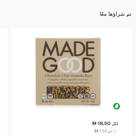
تم شراؤها معًا
18.50
لكل
1.54 ١٠ جم