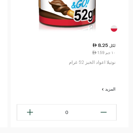
8.25
لكل
1.59 ١٠ جم
نوتيلا اعواد الخبز 52 غرام
المزيد
0