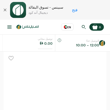
سبينس - تسوق البقالة
فتح
ديجيتال آند كود
EN
0
توصيل مجاني
عر
EN
اللغة
التوصيل غدًا
0.00
10:00 – 12:00
UAE
KSA