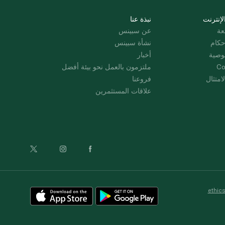
لإنترنت
نبذة عنا
عة
عن سبينس
حكام
نشأة سبينس
وصية
أخبار
Co
ملتزمون بالعمل نحو بيئة أفضل
امتثال
فروعنا
علاقات المستثمرين
ethic