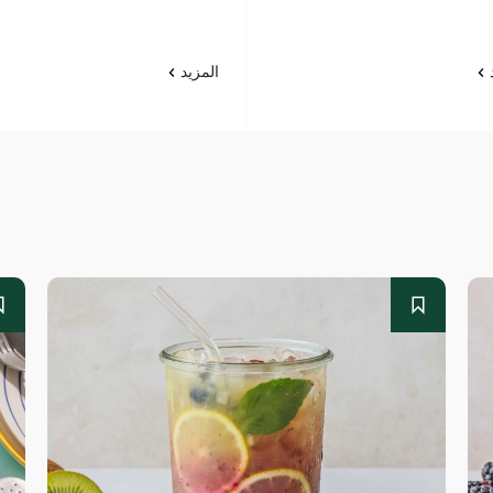
د
المزيد