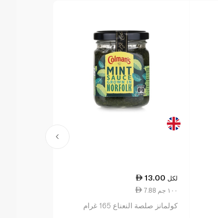
29.75
13.00
لكل
لكل
7.88 ١٠٠ جم
9.92 ١٠٠ جم
كولمانز صلصة النعناع 165 غرام
ويتروز طحينة 300 غ