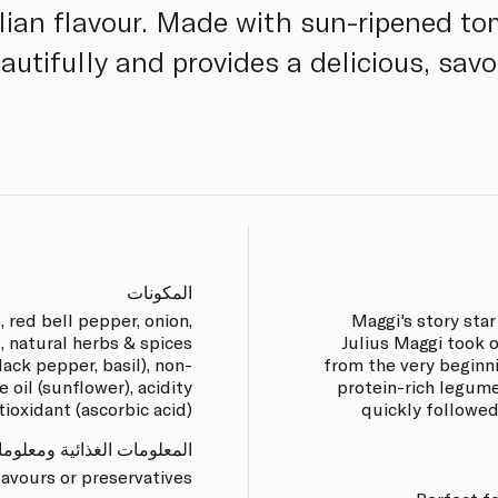
talian flavour. Made with sun-ripened to
utifully and provides a delicious, savo
المكونات
 red bell pepper, onion,
Maggi's story sta
lt, natural herbs & spices
Julius Maggi took o
lack pepper, basil), non-
from the very beginni
oil (sunflower), acidity
protein-rich legum
ntioxidant (ascorbic acid).
quickly followed
المعلومات الغذائية ومعلوم
flavours or preservatives.