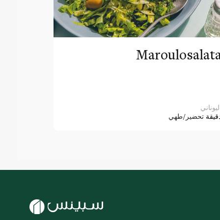
Maroulosalat
ليوناني
قيقة
تحضير/طهي