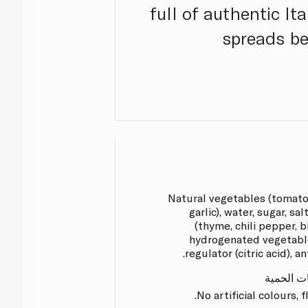
full of authentic I
spreads bea
Natural vegetables (tomato,
garlic), water, sugar, sa
(thyme, chili pepper, b
hydrogenated vegetable 
regulator (citric acid), a
ات الحمية
No artificial colours, 