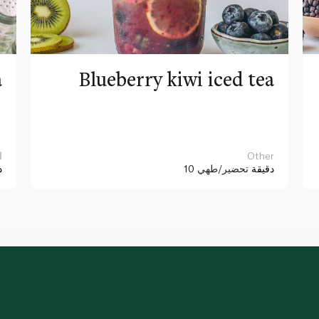
a
Blueberry kiwi iced tea
Other
ا
10 دقيقة
تحضير/طهي
د