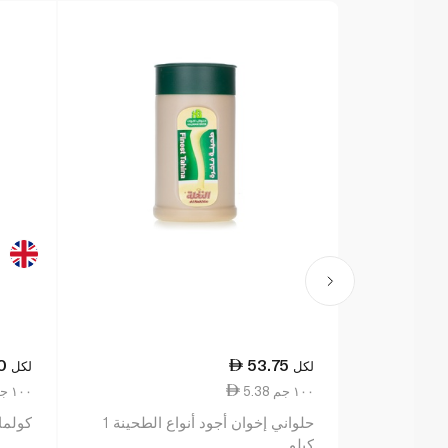
0
53.75
لكل
لكل
5.38 ١٠٠ جم
9.56 ١٠٠ جم
حلواني إخوان أجود أنواع الطحينة 1
كولمانز
كيلو