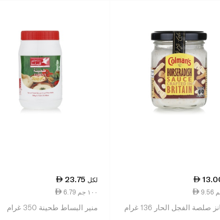
23.75
13.0
لكل
6.79 ١٠٠ جم
 صلصة الفجل الحار 136 غرام
منير البساط طحينة 350 غرام