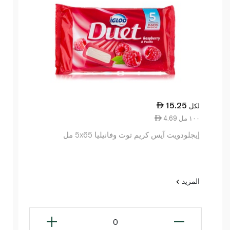
15.25
لكل
4.69 ١٠٠ مل
إيجلودويت آيس كريم توت وفانيليا 5x65 مل
المزيد
0