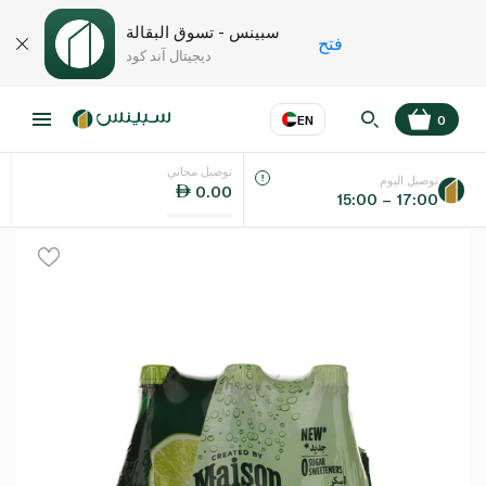
سبينس - تسوق البقالة
فتح
ديجيتال آند كود
EN
0
توصيل مجاني
عر
EN
اللغة
توصيل اليوم
0.00
15:00 – 17:00
UAE
KSA