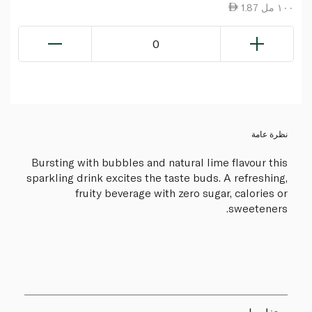
1.87 ١٠٠ مل
0
نظرة عامة
Bursting with bubbles and natural lime flavour this
sparkling drink excites the taste buds. A refreshing,
fruity beverage with zero sugar, calories or
sweeteners.