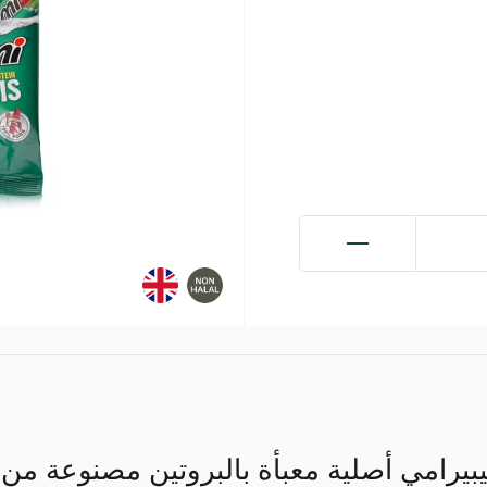
مة متعددة من 10 بيبيرامي أصلية معبأة بالبروتين مصنوع