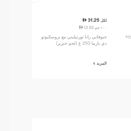
31.25
لكل
12.50 ١٠٠ جم
Ho
جيوفاني رانا تورتيليني مع بروسكيوتو
دي بارما 250 غ (لحم خنزير)
المزيد