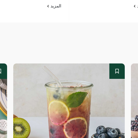
د
المزيد