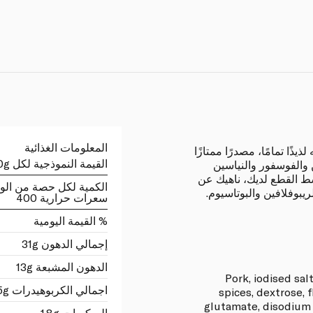
المعلومات الغذائية
ذيذًا تمامًا، مصدرًا ممتازًا
القيمة النموذجية لكل 100g
ن والفوسفور والنياسين
تامين ب 6 في متوسط القطع لديك، ناهيك عن
الكمية لكل حصة من الو
يبوفلافين والبوتاسيوم.
سعرات حرارية 400
% القيمة اليومية
إجمالي الدهون 31g
الدهون المشبعة 13g
Pork, iodised salt
اجمالي الكربوهيدرات 5.5g
spices, dextrose,
glutamate, disodium 
السكريات 1.8g