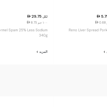
29.75
5.7
لكل
8.75 ١٠٠ جم
rmel Spam 25% Less Sodium
Reno Liver Spread Por
340g
د
المزيد