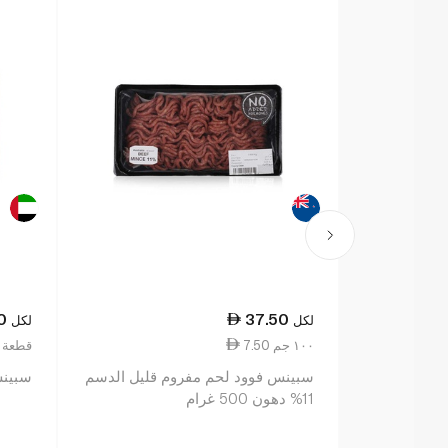
0
37.50
لكل
لكل
7.50 ١٠٠ جم
0.87 قطع
سبينس فوود لحم مفروم قليل الدسم
سبينس 
11% دهون 500 غرام