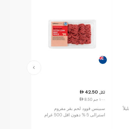
47.50
42.50
لكل
لكل
8.50 ١٠٠ جم
9.50 ١٠٠ جم
لاً
سبينس فوود لحم بقر مفروم
سبينس فوود ل
استرالى 5 % دهون اقل 500 غرام
500 غرام