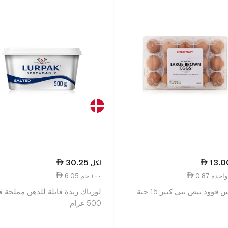
30.25
13.0
لكل
ة واحدة
6.05 ١٠٠ جم
فوود بيض بني كبير 15 حبة
لورباك زبدة قابلة للدهن مملحة قلي
500 غرام