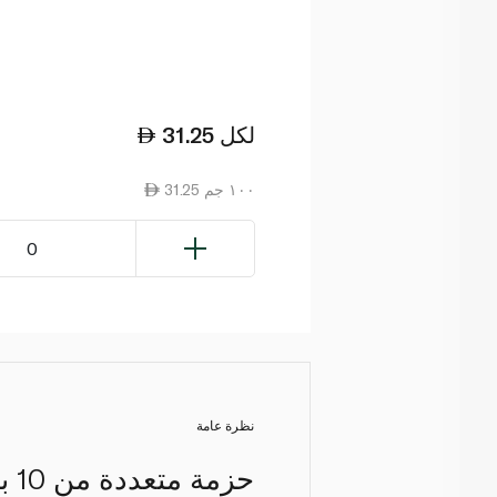
لكل
31.25
31.25 ١٠٠ جم
0
نظرة عامة
حز