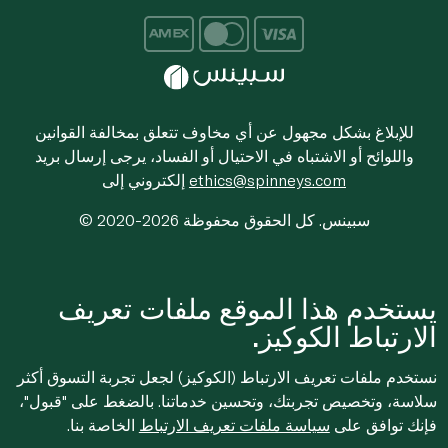
للإبلاغ بشكل مجهول عن أي مخاوف تتعلق بمخالفة القوانين
واللوائح أو الاشتباه في الاحتيال أو الفساد، يرجى إرسال بريد
ethics@spinneys.com
إلكتروني إلى
© 2020-2026 سبينس. كل الحقوق محفوظة
يستخدم هذا الموقع ملفات تعريف
الارتباط الكوكيز.
نستخدم ملفات تعريف الارتباط (الكوكيز) لجعل تجربة التسوق أكثر
سلاسة، وتخصيص تجربتك، وتحسين خدماتنا. بالضغط على "قبول"،
فإنك توافق على
سياسة ملفات تعريف الارتباط
الخاصة بنا.