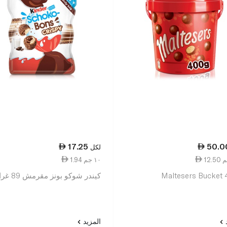
17.25
50.0
لكل
1.94 ١٠ جم
Maltesers Bucket
كيندر شوكو بونز مقرمش 89 غرام
د
المزيد