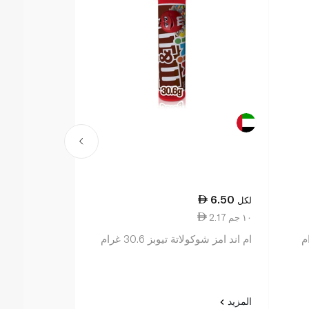
25.25
6.50
لكل
لكل
2.17 ١٠ جم
14.43 ١٠٠ جم
ام اند امز شوكولاتة تيوبز 30.6 غرام
مالتيزرز 175 غرام
المزيد
المزيد