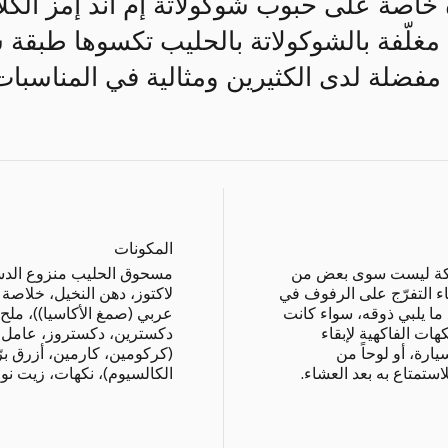
خاصة على حبوب شوكولاتة إم آند إمز الكلاس
مغلّفة بالشوكولاتة بالحليب تكسوها طبقة سك
مفضلة لدى الكثيرين ومثالية في المناسبات
المكونات
لعلكة ليست سوى بعض من
مسحوق الحليب منزوع الدسم،
ناء التفرّج على الرفوف في
لاكتوز، دهن النخيل، خلاصة 
ا يلبي ذوقه، سواء كانت
عربي (صمغ الأكاسيا))، ملح
كهات الفاكهية لإبقاء
دكسترين، دكستروز، عامل مل
ارة، أو لوحاً من
(كركومين، كارمين، أزرق برّ
لاستمتاع به بعد العشاء.
الكالسيوم)، نكهات، زيت نواة