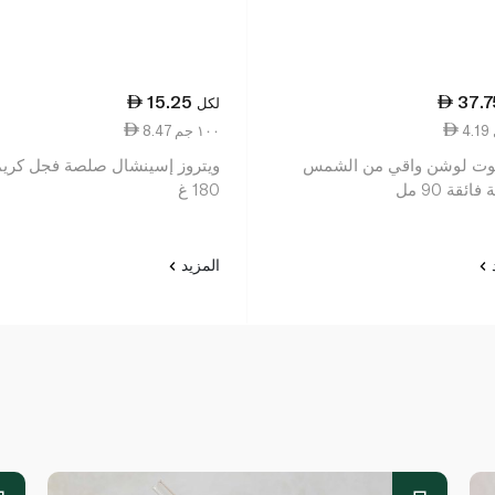
15.25
37.7
لكل
8.47 ١٠٠ جم
 بوت لوشن واقي من الشمس
ويتروز إسينشال صلصة فجل كريم
ائقة 90 مل
180 غ
د
المزيد