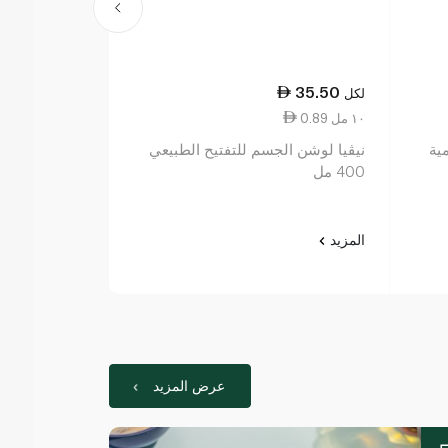
4.50
35.50
لكل
كيلوغرام
0.89 ١٠ مل
13.45 ١٠٠ جم
ية
نيڤيا لوشن الجسم للتفتيح الطبيعي
رود مولين لح
400 مل
بالعسل
المزيد
المزيد
عرض المزيد