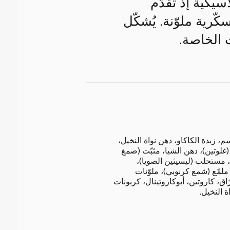
يكية إذ تقدّم
ّرية ملوّنة. يُشكّل
 الخاصة.
 زبدة الكاكاو، دهن نواة النخيل،
(غلوتين)، دهن الشيا، مثبّت (صمغ
، مستحلب (ليسيثين الصويا)،
مّع (شمع كرنوبي)، ملوّنات
اق، كاروتين، أبوكاروتينال، كربونات
 النخيل.