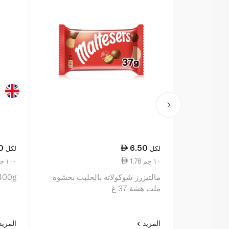
0
6.50
لكل
لكل
1.76 ١٠ جم
12.50 ١٠٠ جم
مالتيزرز شوكولاتة بالحليب بحشوة
 400g
ملت هشة 37 غ
المزيد
المزي