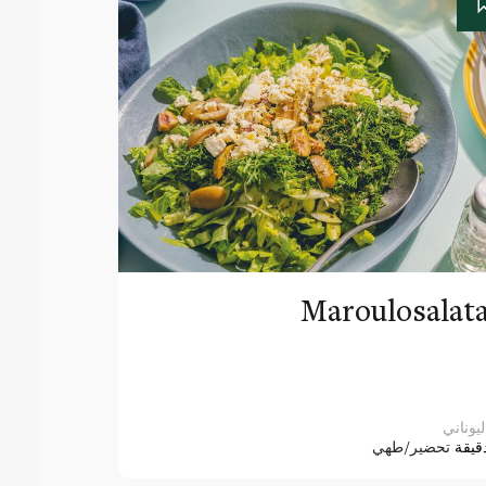
Maroulosalat
ليوناني
قيقة
تحضير/طهي