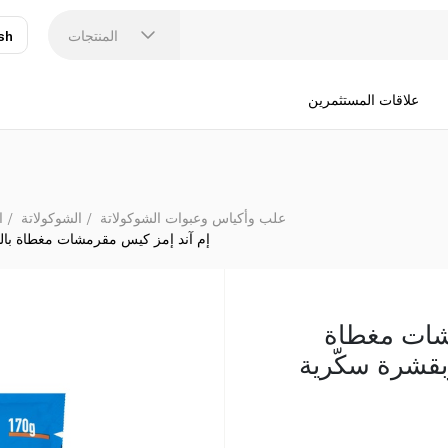
إم آند إمز كيس مقرمشات 
المنتجات
sh
عر
N
علاقات المستثمرين
علب وأكياس وعبوات الشوكولاتة
الشوكولاتة
ا
إم آند إمز كيس مقرمشات مغطاة بالشوكو
شات مغطاة
بقشرة سكّرية