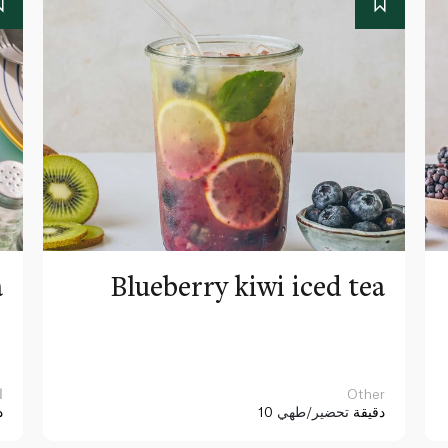
a
Blueberry kiwi iced tea
Other
ا
10 دقيقة
تحضير/طهي
د