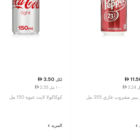
3.50
11.5
لكل
2.33 ١٠٠ مل
بيبر مشروب غازي 355 مل
كوكاكولا لايت عبوة 150 مل
د
المزيد