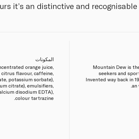
urs it’s an distinctive and recognisable 
المكونات
ncentrated orange juice,
Mountain Dew is the
 citrus flavour, caffeine,
seekers and sport
te, potassium sorbate),
Invented way back in 
um citrate), emulsifiers,
an 
 calcium disodium EDTA),
colour tartrazine.