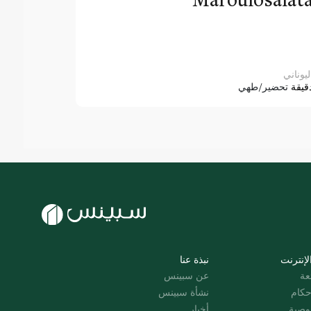
ليوناني
قيقة
تحضير/طهي
لإنترنت
نبذة عنا
عة
عن سبينس
حكام
نشأة سبينس
وصية
أخبار