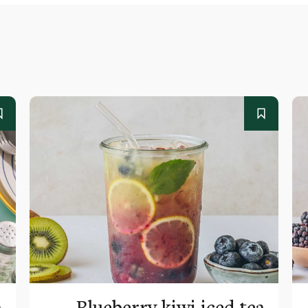
a
Blueberry kiwi iced tea