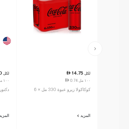
0
14.75
لكل
لكل
0.74 ١٠٠ مل
3.24 ١٠٠ مل
كوكاكولا زيرو عبوة 330 مل × 6
دكتور 
المزيد
المزي