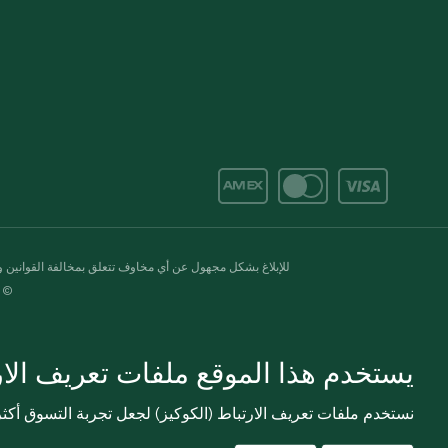
للإبلاغ بشكل مجهول عن أي مخاوف تتعلق بمخالفة القوانين وال
© 2020-2026 سبينس. كل الحقوق محفو
يستخدم هذا الموقع ملفات تعريف الارت
نستخدم ملفات تعريف الارتباط (الكوكيز) لجعل تجربة التسوق أك