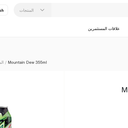
المنتجات
sh
عر
N
علاقات المستثمرين
Mountain Dew 355ml
الم
M