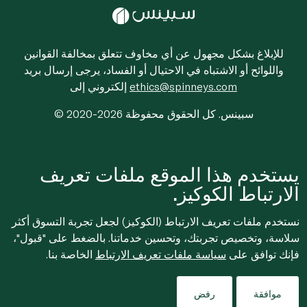
للإبلاغ بشكل مجهول عن أي مخاوف تتعلق بمخالفة القوانين
واللوائح أو الاشتباه في الاحتيال أو الفساد، يرجى إرسال بريد
ethics@spinneys.com
إلكتروني إلى
© 2020-2026 سبينس. كل الحقوق محفوظة
يستخدم هذا الموقع ملفات تعريف
الارتباط الكوكيز.
نستخدم ملفات تعريف الارتباط (الكوكيز) لجعل تجربة التسوق أكثر
سلاسة، وتخصيص تجربتك، وتحسين خدماتنا. بالضغط على "قبول"،
فإنك توافق على
سياسة ملفات تعريف الارتباط
الخاصة بنا.
موافقة
رفض