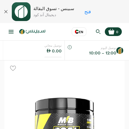
سبينس - تسوق البقالة
فتح
ديجيتال آند كود
EN
0
توصيل مجاني
عر
EN
اللغة
توصيل اليوم
0.00
10:00 – 12:00
UAE
KSA