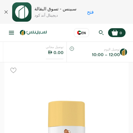
سبينس - تسوق البقالة
فتح
ديجيتال آند كود
EN
0
توصيل مجاني
عر
EN
اللغة
توصيل اليوم
0.00
10:00 – 12:00
UAE
KSA