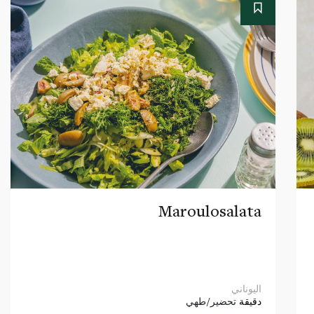
Maroulosalata
اليوناني
دقيقة
تحضير/طهي