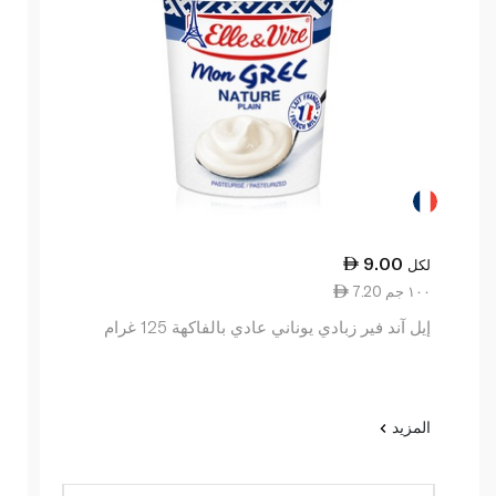
9.00
لكل
7.20 ١٠٠ جم
إيل آند فير زبادي يوناني عادي بالفاكهة 125 غرام
المزيد