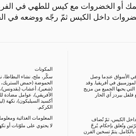
سمك أو الخضروات مع كيس للطهي في الفرن
خضروات داخل الكيس ثمّ رجّه ووضعه في ال
المكونات
 في الأسواق عندما وصل
سكّر، ملح، نشاء البطاطا، ن
موزمبيق في أفريقيا. وقد
الحموضة (حمض الستريك، أس
لتي يحبها الجميع من مزيج
(شعير)، أعشاب (بقدونس)، تو
 فلفل بيردز آي الحار
الأفريقي)، عوامل مضادة للت
أكسيد السيليكون)، نكهة (ل
الكركم.
المعلومات الغذائية ومعلوم
(500 غ تقريباً) داخل الكيس، ثمّ تُضاف
تين وتُغلق بإحكام. يُرجّ
لا يحتوي على ملوّنات أو نك
بالكامل. يتمّ تسخين الفرن