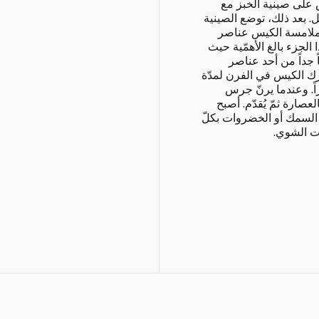
كيس على صينية الخبز مع
ل. بعد ذلك، توضع الصينية
ملامسة الكيس عناصر
الجزء بالغ الأهمّية حيث
 جداً من أحد عناصر
رك الكيس في الفرن لمدّة
زاً. وعندما يرنّ جرس
عصارة ثمّ يُقدّم. أصبح
 السمك أو الخضروات بكلّ
ت الشوي.