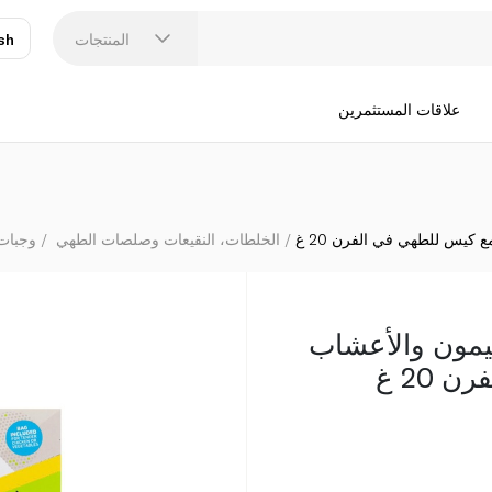
ناندوز خلط
المنتجات
sh
عر
N
علاقات المستثمرين
 كيس للطهي في الفرن 20 غ
الخلطات، النقيعات وصلصات الطهي
وجبات 
ليمون والأعشاب
20 غ