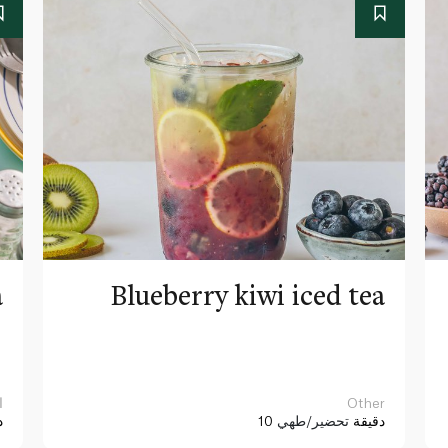
a
Blueberry kiwi iced tea
Other
ا
10 دقيقة
تحضير/طهي
د