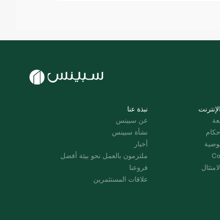
لإنترنت
نبذة عنا
عة
عن سبينس
حكام
نشأة سبينس
وصية
أخبار
Co
ملتزمون بالعمل نحو بيئة أفضل
امتثال
فروعنا
علاقات المستثمرين