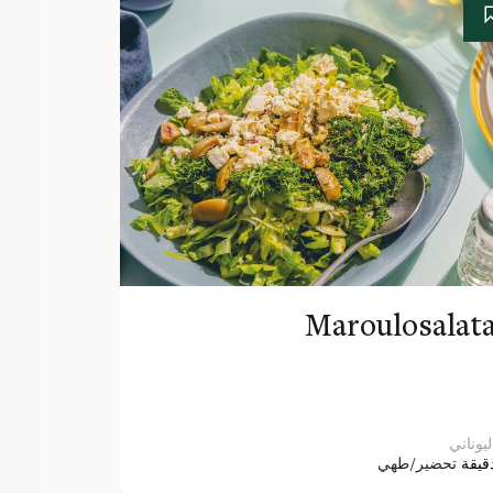
Maroulosalat
ليوناني
قيقة
تحضير/طهي