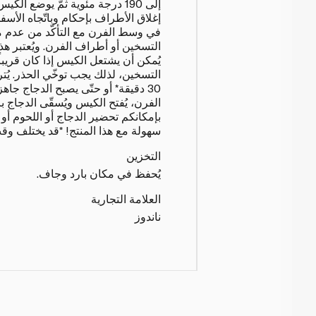
إلى 190 درجة مئوية ثمّ يوضع ال
إغلاق الأطراف بإحكام وباتّجاه الأسف
في وسط الفرن مع التأكّد من عدم 
التسخين أو أطراف الفرن. ويُعتبر هذا 
يُمكن أن يشتعل الكيس إذا كان قريباً
التسخين، لذلك يجب توخّي الحذر. يُت
30 دقيقة* أو حتّى يصبح الدجاج جاه
الفرن، يُفتح الكيس ويُسقّى الدجاج بال
بإمكانكم تحضير الدجاج أو اللحوم أو
سهولة مع هذا المنتج! *قد يختلف وق
التخزين
يُحفظ في مكان بارد وجاف.
العلامة التجارية
ناندوز