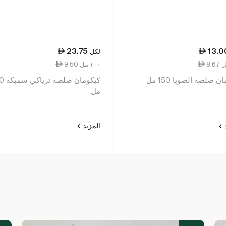
23.75
13.0
لكل
9.50 ١٠٠ مل
ن صلصة الصويا 150 مل
كيكومان ص
مل
د
المزيد