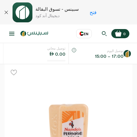
سبينس - تسوق البقالة
فتح
ديجيتال آند كود
EN
0
توصيل مجاني
عر
EN
اللغة
توصيل اليوم
0.00
15:00 – 17:00
UAE
KSA