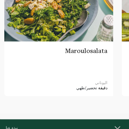
Maroulosalata
اليوناني
دقيقة
تحضير/طهي
نبذة عنا