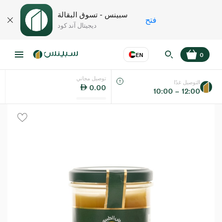
سبينس - تسوق البقالة
فتح
ديجيتال آند كود
EN
0
توصيل مجاني
عر
EN
اللغة
التوصيل غدًا
0.00
10:00 – 12:00
UAE
KSA