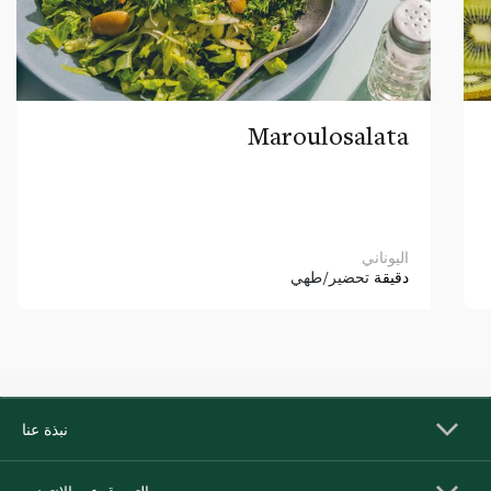
Maroulosalata
اليوناني
دقيقة
تحضير/طهي
نبذة عنا