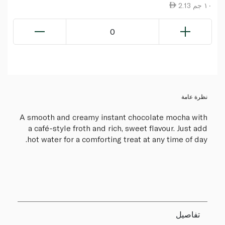
2.13 ١٠ جم
0
نظرة عامة
A smooth and creamy instant chocolate mocha with
a café-style froth and rich, sweet flavour. Just add
hot water for a comforting treat at any time of day.
تفاصيل