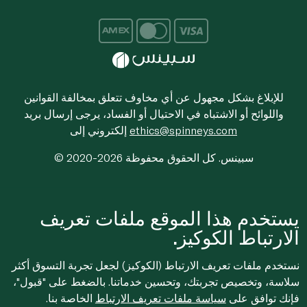
للإبلاغ بشكل مجهول عن أي مخاوف تتعلق بمخالفة القوانين
واللوائح أو الاشتباه في الاحتيال أو الفساد، يرجى إرسال بريد
ethics@spinneys.com
إلكتروني إلى
© 2020-2026 سبينس. كل الحقوق محفوظة
يستخدم هذا الموقع ملفات تعريف
الارتباط الكوكيز.
نستخدم ملفات تعريف الارتباط (الكوكيز) لجعل تجربة التسوق أكثر
سلاسة، وتخصيص تجربتك، وتحسين خدماتنا. بالضغط على "قبول"،
فإنك توافق على
سياسة ملفات تعريف الارتباط
الخاصة بنا.