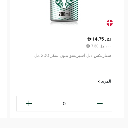
14.75
لكل
7.38 ١٠٠ مل
ستاربكس دبل اسبريسو بدون سكر 200 مل
المزيد
0