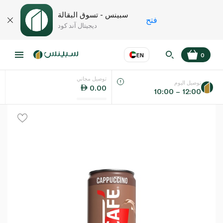
سبينس - تسوق البقالة
فتح
ديجيتال آند كود
EN
0
توصيل مجاني
عر
EN
اللغة
توصيل اليوم
0.00
10:00 – 12:00
UAE
KSA