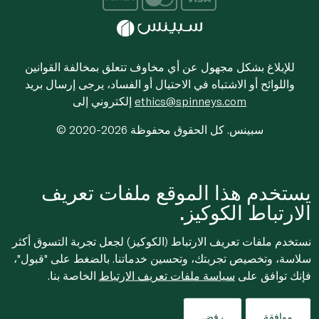
للإبلاغ بشكل مجهول عن أي مخاوف تتعلق بمخالفة القوانين
واللوائح أو الاشتباه في الاحتيال أو الفساد، يرجى إرسال بريد
ethics@spinneys.com
إلكتروني إلى
© 2020-2026 سبينس. كل الحقوق محفوظة
يستخدم هذا الموقع ملفات تعريف
الارتباط الكوكيز.
نستخدم ملفات تعريف الارتباط (الكوكيز) لجعل تجربة التسوق أكثر
سلاسة، وتخصيص تجربتك، وتحسين خدماتنا. بالضغط على "قبول"،
فإنك توافق على
سياسة ملفات تعريف الارتباط
الخاصة بنا.
موافقة
رفض