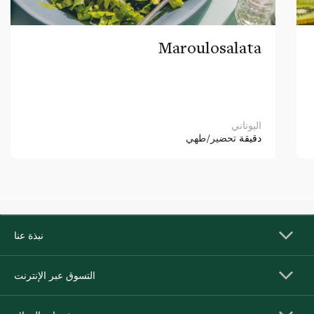
Maroulosalata
اليوناني
دقيقة
تحضير/طهي
نبذة عنا
التسوق عبر الإنترنت