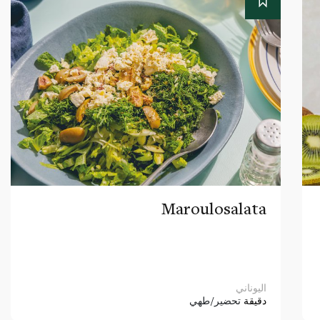
Maroulosalata
اليوناني
دقيقة
تحضير/طهي