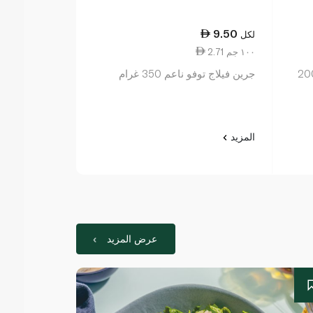
18.50
9.50
لكل
لكل
2.71 ١٠٠ جم
13.21 ١٠٠ جم
 جبنة موزاريلا مبشورة 200
جرين فيلاج توفو ناعم 350 غرام
فايولايف شرائح 140 غ
المزيد
المزيد
عرض المزيد