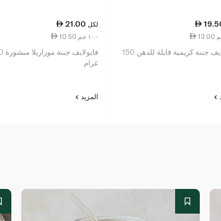
21.00
19.5
لكل
10.50 ١٠٠ جم
فايولايف جبنة كريمية قابلة للدهن 150
فايولايف
غرام
د
المزيد