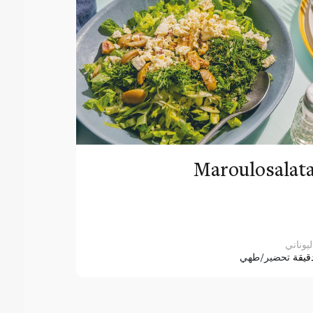
Maroulosalat
ليوناني
قيقة
تحضير/طهي