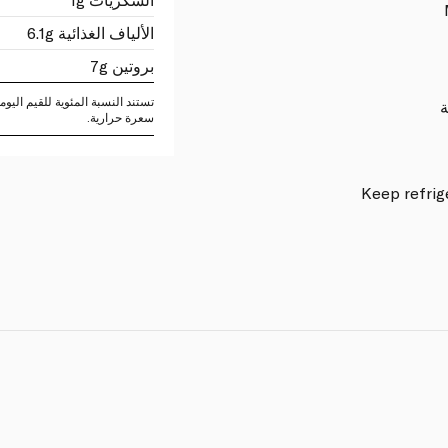
الألياف الغذائية 6.1g
بروتين 7g
ة
سعرة حرارية.
Keep refri