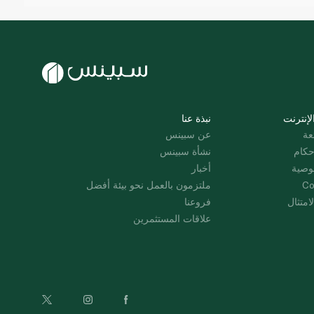
لإنترنت
نبذة عنا
عة
عن سبينس
حكام
نشأة سبينس
وصية
أخبار
Co
ملتزمون بالعمل نحو بيئة أفضل
امتثال
فروعنا
علاقات المستثمرين