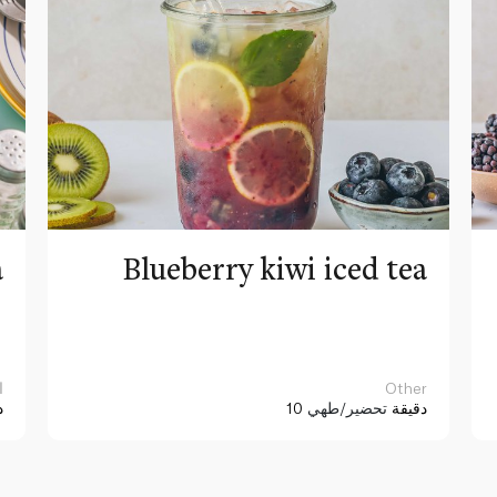
a
Blueberry kiwi iced tea
Other
ا
10 دقيقة
تحضير/طهي
د