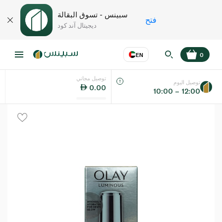
سبينس - تسوق البقالة
فتح
ديجيتال آند كود
EN
0
توصيل مجاني
عر
EN
اللغة
توصيل اليوم
0.00
10:00 – 12:00
UAE
KSA