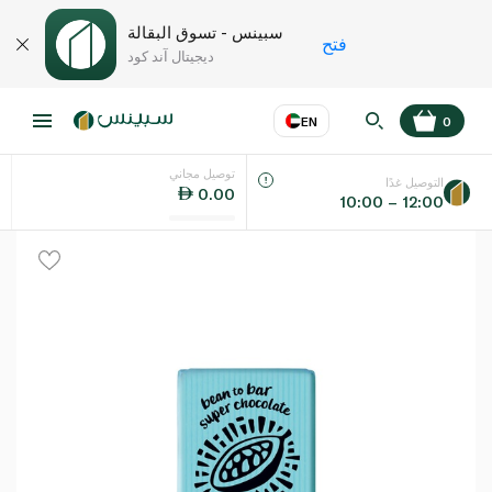
سبينس - تسوق البقالة
فتح
ديجيتال آند كود
EN
0
توصيل مجاني
عر
EN
اللغة
التوصيل غدًا
0.00
10:00 – 12:00
UAE
KSA