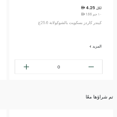
4.25
لكل
1.66 ١٠ جم
كيندر كاردز بسكويت بالشوكولاتة 25.6غ
المزيد
0
تم شراؤها معًا