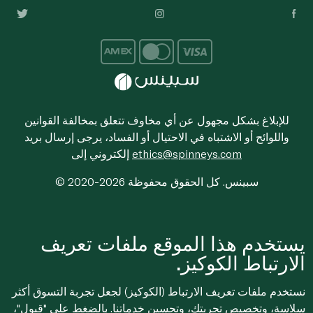
للإبلاغ بشكل مجهول عن أي مخاوف تتعلق بمخالفة القوانين
واللوائح أو الاشتباه في الاحتيال أو الفساد، يرجى إرسال بريد
ethics@spinneys.com
إلكتروني إلى
© 2020-2026 سبينس. كل الحقوق محفوظة
يستخدم هذا الموقع ملفات تعريف
الارتباط الكوكيز.
نستخدم ملفات تعريف الارتباط (الكوكيز) لجعل تجربة التسوق أكثر
سلاسة، وتخصيص تجربتك، وتحسين خدماتنا. بالضغط على "قبول"،