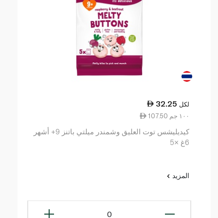
32.25
لكل
107.50 ١٠٠ جم
كيديليشس توت العليق وشمندر ميلتي باتنز 9+ أشهر
6غ ×5
المزيد
0