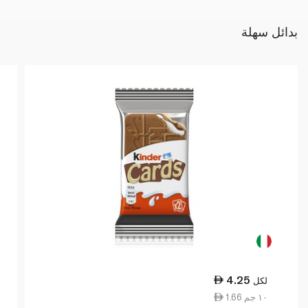
بدائل سهلة
4.25
لكل
1.66 ١٠ جم