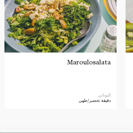
Maroulosalata
اليوناني
دقيقة
تحضير/طهي