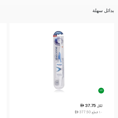
بدائل سهلة
37.75
لكل
377.50 ١٠ قطع