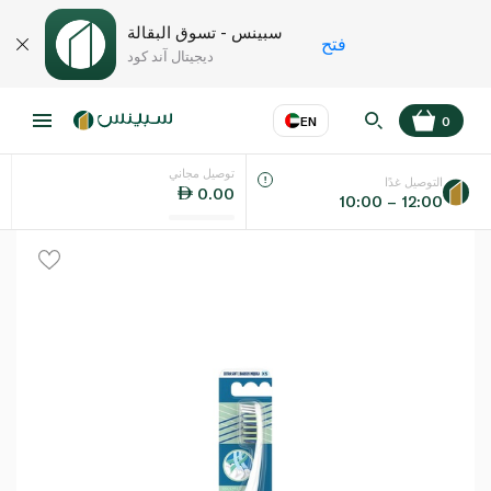
سبينس - تسوق البقالة
فتح
ديجيتال آند كود
EN
0
توصيل مجاني
عر
EN
اللغة
التوصيل غدًا
0.00
10:00 – 12:00
UAE
KSA