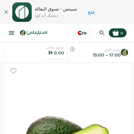
سبينس - تسوق البقالة
فتح
ديجيتال آند كود
EN
0
توصيل مجاني
عر
EN
اللغة
توصيل اليوم
0.00
15:00 – 17:00
UAE
KSA