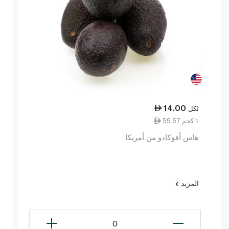
14.00
لكل
59.57 ١ كجم
هاس أفوكادو من أمريكا
المزيد
0