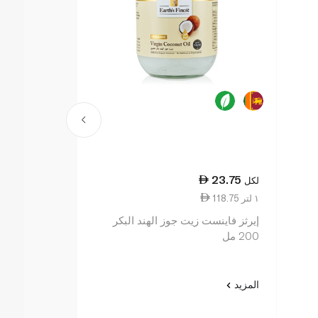
51.75
23.75
لكل
لكل
118.75 ١ لتر
10.35 ١٠٠ مل
إيرثز فاينست زيت جوز الهند البكر
إيرثز فاينست 
200 مل
500 مل
المزيد
المزيد