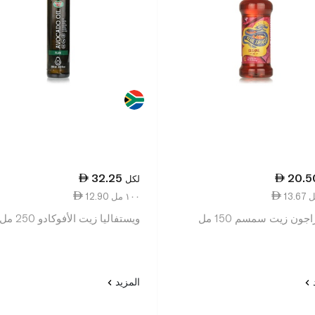
32.25
20.5
لكل
12.90 ١٠٠ مل
اجون زيت سمسم 150 مل
ويستفاليا زيت الأفوكادو 250 مل
د
المزيد