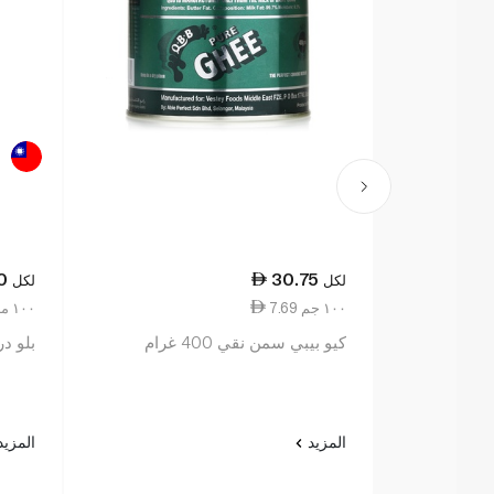
0
30.75
لكل
لكل
7.69 ١٠٠ جم
13.67 ١٠٠ مل
كيو بيبي سمن نقي 400 غرام
بلو در
المزيد
المزي