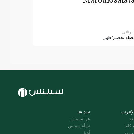
ليوناني
قيقة
تحضير/طهي
لإنترنت
نبذة عنا
عة
عن سبينس
حكام
نشأة سبينس
وصية
أخبار