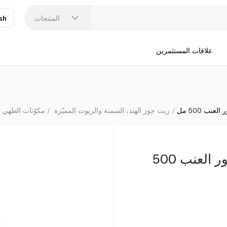
المنتجات
sh
عر
N
علاقات المستثمرين
نب 500 مل
زيت جوز الهند، السمنة والزيوت المميّزة
مكوّنات الطهي 
حدائق أورينت زيت بذور العنب 500