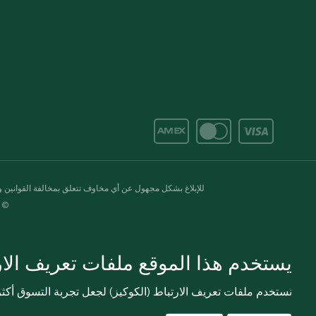
للإبلاغ بشكل مجهول عن أي مخاوف تتعلق بمخالفة القوانين وال
© 2020-2026 سبينس. كل الحقوق محفو
يستخدم هذا الموقع ملفات تعريف الارت
نستخدم ملفات تعريف الارتباط (الكوكيز) لجعل تجربة التسوق أك