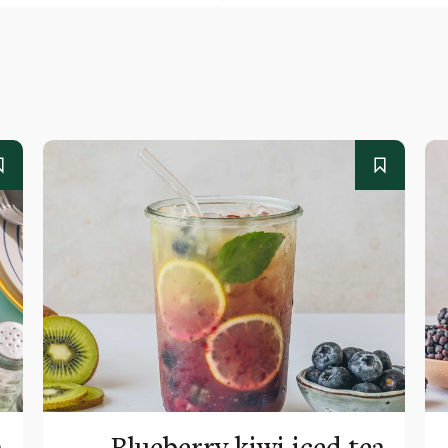
a
Blueberry kiwi iced tea