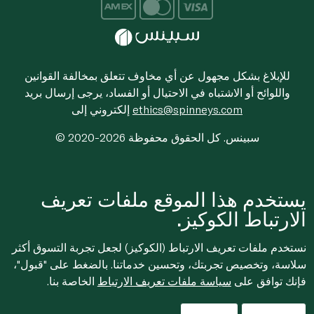
للإبلاغ بشكل مجهول عن أي مخاوف تتعلق بمخالفة القوانين
واللوائح أو الاشتباه في الاحتيال أو الفساد، يرجى إرسال بريد
ethics@spinneys.com
إلكتروني إلى
© 2020-2026 سبينس. كل الحقوق محفوظة
يستخدم هذا الموقع ملفات تعريف
الارتباط الكوكيز.
نستخدم ملفات تعريف الارتباط (الكوكيز) لجعل تجربة التسوق أكثر
سلاسة، وتخصيص تجربتك، وتحسين خدماتنا. بالضغط على "قبول"،
فإنك توافق على
سياسة ملفات تعريف الارتباط
الخاصة بنا.