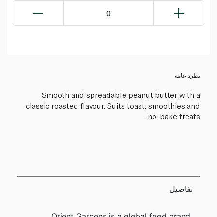
0
نظرة عامة
Smooth and spreadable peanut butter with a
classic roasted flavour. Suits toast, smoothies and
no-bake treats.
تفاصيل
Orient Gardens is a global food brand