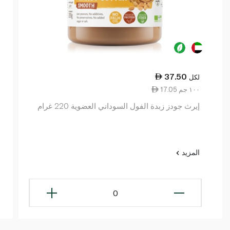
37.50
لكل
17.05 ١٠٠ جم
إيرث جودز زبدة الفول السوداني العضوية 220 غرام
المزيد
0