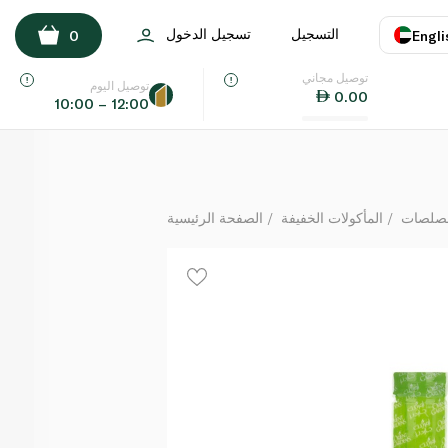
حدائق أورينت متبل سلطة الرانش الحارة 273 مل
التسجيل
تسجيل الدخول
0
Engli
لكل
توصيل مجاني
اللغة
E
توصيل اليوم
0.00
10:00 – 12:00
UAE
KSA
لصلصات
المأكولات الخفيفة
الصفحة الرئيسية