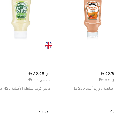
32.25
22.7
لكل
7.59 ١٠٠ جم
لصة ثاوزند أيلند 225 مل
هاينز كريم سلطة الأصلية 425 غرام
د
المزيد