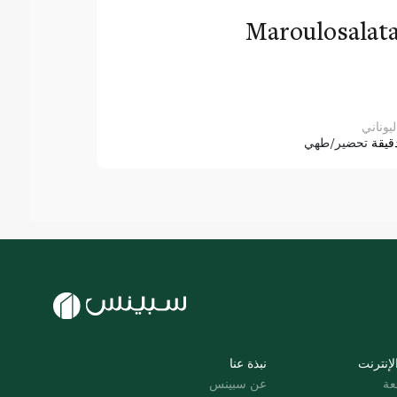
Maroulosalat
ليوناني
قيقة
تحضير/طهي
لإنترنت
نبذة عنا
عة
عن سبينس