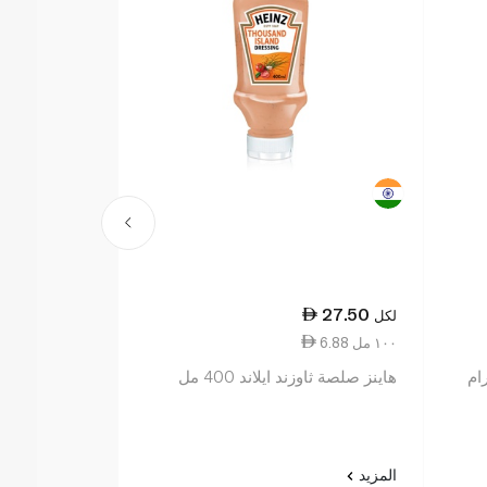
22.25
27.50
لكل
لكل
6.88 ١٠٠ مل
9.89 ١٠٠ مل
هاينز صلصة ثاوزند ايلاند 400 مل
هاينز صوص سل
225 مل
المزيد
المزيد