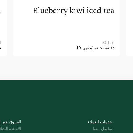
a
Blueberry kiwi iced tea
Other
ا
10 دقيقة
تحضير/طهي
د
خدمات العملاء
التسوق عبر ا
تواصل معنا
الأسئلة الشائ