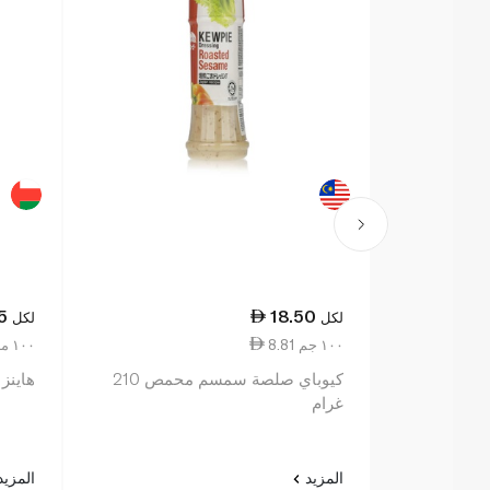
5
18.50
لكل
لكل
8.81 ١٠٠ جم
10.11 ١٠٠ مل
كيوباي صلصة سمسم محمص 210
هاينز ص
غرام
المزيد
المزي