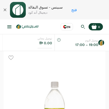
سبينس - تسوق البقالة
فتح
ديجيتال آند كود
EN
0
توصيل مجاني
عر
EN
اللغة
توصيل اليوم
0.00
17:00 – 19:00
UAE
KSA