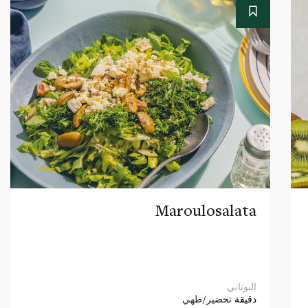
Maroulosalata
اليوناني
دقيقة
تحضير/طهي