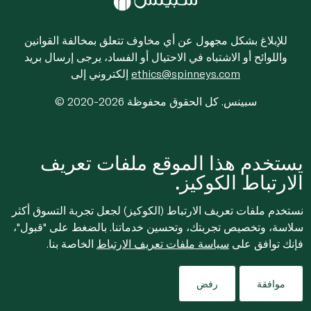
للإبلاغ بشكل مجهول عن أي مخاوف تتعلق بمخالفة القوانين
واللوائح أو الاشتباه في الاحتيال أو الفساد، يرجى إرسال بريد
ethics@spinneys.com
إلكتروني إلى
© 2020-2026 سبينس. كل الحقوق محفوظة
يستخدم هذا الموقع ملفات تعريف
الارتباط الكوكيز.
نستخدم ملفات تعريف الارتباط (الكوكيز) لجعل تجربة التسوق أكثر
سلاسة، وتخصيص تجربتك، وتحسين خدماتنا. بالضغط على "قبول"،
فإنك توافق على
سياسة ملفات تعريف الارتباط
الخاصة بنا.
موافقة
رفض