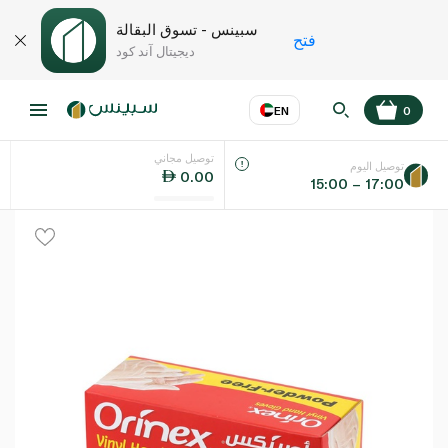
سبينس - تسوق البقالة
فتح
ديجيتال آند كود
EN
0
توصيل مجاني
عر
EN
اللغة
توصيل اليوم
0.00
15:00 – 17:00
UAE
KSA