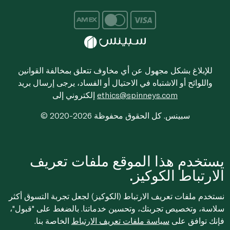
للإبلاغ بشكل مجهول عن أي مخاوف تتعلق بمخالفة القوانين
واللوائح أو الاشتباه في الاحتيال أو الفساد، يرجى إرسال بريد
ethics@spinneys.com
إلكتروني إلى
© 2020-2026 سبينس. كل الحقوق محفوظة
يستخدم هذا الموقع ملفات تعريف
الارتباط الكوكيز.
نستخدم ملفات تعريف الارتباط (الكوكيز) لجعل تجربة التسوق أكثر
سلاسة، وتخصيص تجربتك، وتحسين خدماتنا. بالضغط على "قبول"،
فإنك توافق على
سياسة ملفات تعريف الارتباط
الخاصة بنا.