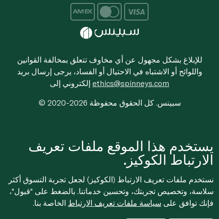
للإبلاغ بشكل مجهول عن أي مخاوف تتعلق بمخالفة القوانين
واللوائح أو الاشتباه في الاحتيال أو الفساد، يرجى إرسال بريد
ethics@spinneys.com
إلكتروني إلى
© 2020-2026 سبينس. كل الحقوق محفوظة
يستخدم هذا الموقع ملفات تعريف
الارتباط الكوكيز.
نستخدم ملفات تعريف الارتباط (الكوكيز) لجعل تجربة التسوق أكثر
سلاسة، وتخصيص تجربتك، وتحسين خدماتنا. بالضغط على "قبول"،
فإنك توافق على
سياسة ملفات تعريف الارتباط
الخاصة بنا.