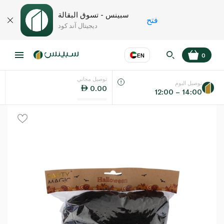
سبينس - تسوق البقالة
فتح
ديجيتال آند كود
EN
0
توصيل مجاني
عر
EN
اللغة
توصيل اليوم
0.00
12:00 – 14:00
UAE
KSA