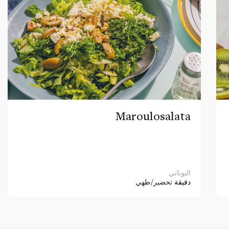
Maroulosalata
اليوناني
دقيقة
تحضير/طهي