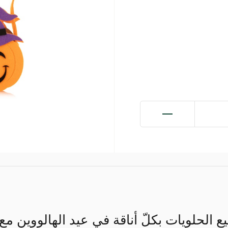
ع الحلويات بكلّ أناقة في عيد الهالووين مع