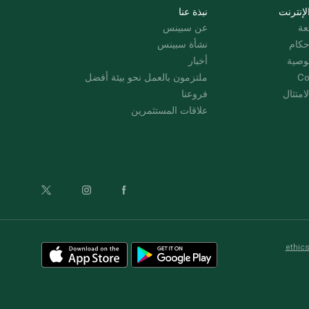
لإنترنت
نبذة عنا
عة
عن سبينس
حكام
نشأة سبينس
وصية
أخبار
Co
ملتزمون بالعمل نحو بيئة أفضل
امتثال
فروعنا
علاقات المستثمرين
ethic