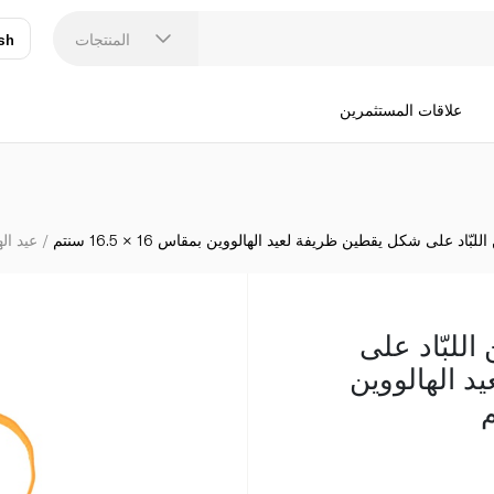
بارتي ماجيك حقيبة من اللبّاد على شك
المنتجات
sh
عر
N
علاقات المستثمرين
ّاد على شكل يقطين ظريفة لعيد الهالووين بمقاس 16 × 16.5 سنتم
عيد اله
اللبّاد على
 الهالووين