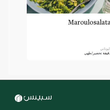
Maroulosalat
ليوناني
قيقة
تحضير/طهي