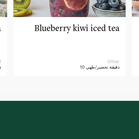
a
Blueberry kiwi iced tea
Other
ا
10 دقيقة
تحضير/طهي
د