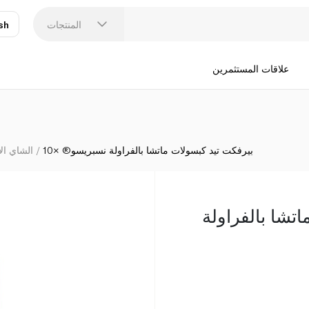
المنتجات
sh
عر
N
علاقات المستثمرين
بيرفكت تيد كبسولات ماتشا بالفراولة نسبريسو® ×10
الشاي ال
تشا بالفراولة