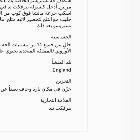
اشطف آلة نسبريسو الخاصة بك بالضغ
مرتين. أدخل كبسولة بيرفكت تِد في آل
اسكب جرعة ماتشا فوق كوب من الح
حليب مع الثلج لتحضير لاتيه مثلج. م
نسبريسو بعد ذلك.
الحساسية
خالٍ من جميع 14 من مسببا
الأوروبي/المملكة المتحدة. يحتوي عل
بلد المنشأ
England
التخزين
خزّن في مكان بارد وجاف بعيداً عن ا
العلامة التجارية
بيرفكت تيد