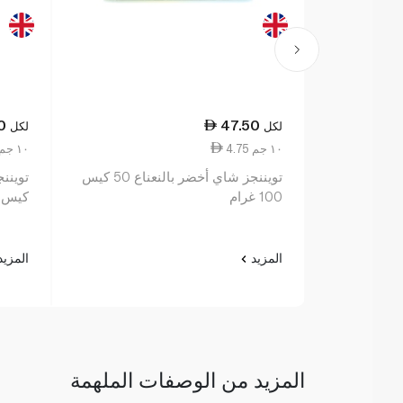
0
47.50
لكل
لكل
4.75 ١٠ جم
8.50 ١٠ جم
تويننجز شاي أخضر بالنعناع 50 كيس
100 غرام
كيس
المزيد
المزي
المزيد من الوصفات الملهمة