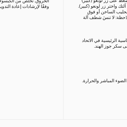
ط على زر لونغو (كبير)
الحروق. تخلّص من الكبسول
تك واختر زر لونغو (كبير).
وفقًا لإرشادات إعادة التدوير
ليب الساخن أو فوق
لاحظة: لا تنسَ شطف آلة
ت الحساسية الرئيسية في الاتحاد
ى سكر جوز الهند.
لضوء المباشر والحرارة.