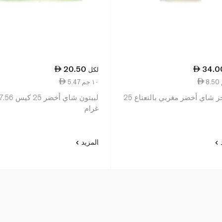
20.50
34.0
لكل
5.47 ١٠ جم
تويننجز شاي أخضر مغربي بالنعناع 25
ليبتون شاي أخضر 25 ك
غرام
د
المزيد