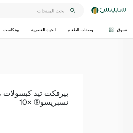
اضف الى السلة
تسوق
وصفات الطعام
الحياة العصرية
بودكاست
بيرفكت تيد كبسولات ما
نسبريسو® ×10