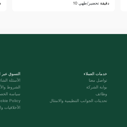
10 دقيقة
تحضير/طهي
د
خدمات العملاء
التسوق عبر ا
تواصل معنا
الأسئلة الشائ
بوابة الشركة
الشروط والأ
وظائف
سياسة الخص
تحديثات الجوانب التنظيمية والامتثال
okie Policy
الأخلاقيات وال