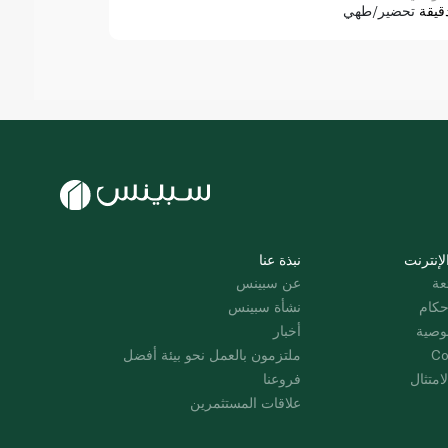
قيقة
تحضير/طهي
لإنترنت
نبذة عنا
عة
عن سبينس
حكام
نشأة سبينس
وصية
أخبار
Co
ملتزمون بالعمل نحو بيئة أفضل
امتثال
فروعنا
علاقات المستثمرين