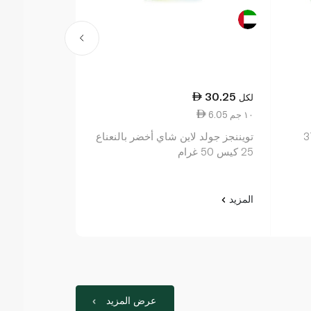
28.00
30.25
لكل
لكل
6.05 ١٠ جم
5.60 ١٠ جم
يس 37.56
تويننجز جولد لاين شاي أخضر بالنعناع
25 كيس 50 غرام
كيس 50 غرام
المزيد
المزيد
عرض المزيد