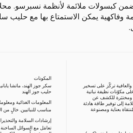
ضمن كبسولات ملائمة لأنظمة نسبرسو. محلاّ
 وفاكهية يمكن الاستمتاع بها مع حليب ساخ
.
المكونات
والعافية تركّز على تسخير
سكر جوز الهند، ماتشا ياباني
 على مكوّنات نظيفة نباتية
حليب جوز الهند
ن ومختبَرة للكشف عن
المعلومات الغذائية ومعلوم
لامة إلى توفير طاقة هادئة
تقاة بعناية ومصنوعة
مناسب للنباتيين. خالٍ من ال
إرشادات السلامة والتحذيرا
تعامَل مع السوائل الساخنة