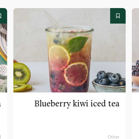
a
Blueberry kiwi iced tea
Other
ا