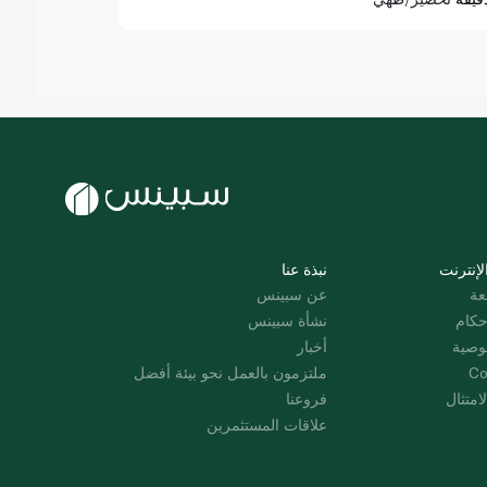
لإنترنت
نبذة عنا
عة
عن سبينس
حكام
نشأة سبينس
وصية
أخبار
Co
ملتزمون بالعمل نحو بيئة أفضل
امتثال
فروعنا
علاقات المستثمرين