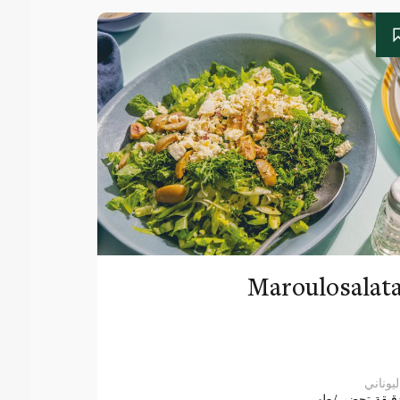
Maroulosalat
ليوناني
قيقة
تحضير/طهي