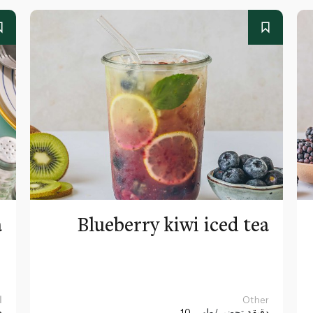
a
Blueberry kiwi iced tea
Other
ا
10 دقيقة
تحضير/طهي
د