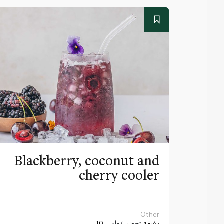
Blackberry, coconut and
cherry cooler
Other
10 دقيقة
تحضير/طهي