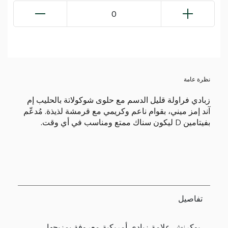
0
نظرة عامة
زبادي فراولة قليل الدسم مع حلوى شوكولاتة بالحليب إم
آند إمز ميني، بقوام ناعم وكريمي مع قرمشة لذيذة. مُدعّم
بفيتامين D ليكون سناك ممتع ومناسب في أي وقت.
تفاصيل
يوكرنش علامة زبادي أمريكية معروفة بمزيجها