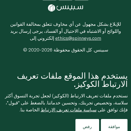
للإبلاغ بشكل مجهول عن أي مخاوف تتعلق بمخالفة القوانين
واللوائح أو الاشتباه في الاحتيال أو الفساد، يرجى إرسال بريد
ethics@spinneys.com
إلكتروني إلى
© 2020-2026 سبينس. كل الحقوق محفوظة
يستخدم هذا الموقع ملفات تعريف
الارتباط الكوكيز.
نستخدم ملفات تعريف الارتباط (الكوكيز) لجعل تجربة التسوق أكثر
سلاسة، وتخصيص تجربتك، وتحسين خدماتنا. بالضغط على "قبول"،
فإنك توافق على
سياسة ملفات تعريف الارتباط
الخاصة بنا.
موافقة
رفض