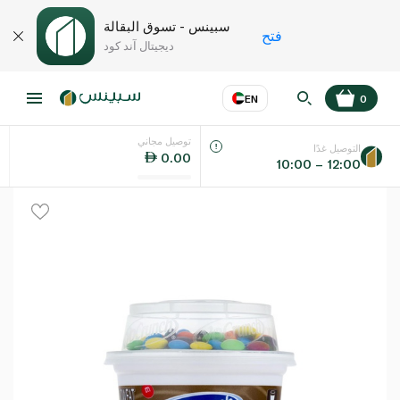
سبينس - تسوق البقالة
فتح
ديجيتال آند كود
EN
0
توصيل مجاني
عر
EN
اللغة
التوصيل غدًا
0.00
10:00 – 12:00
UAE
KSA