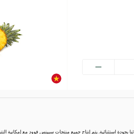
بجودة استثنائية. يتم إنتاج جميع منتجات سبينس فوود مع إمكانية التتب