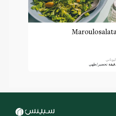
Maroulosalat
ليوناني
قيقة
تحضير/طهي