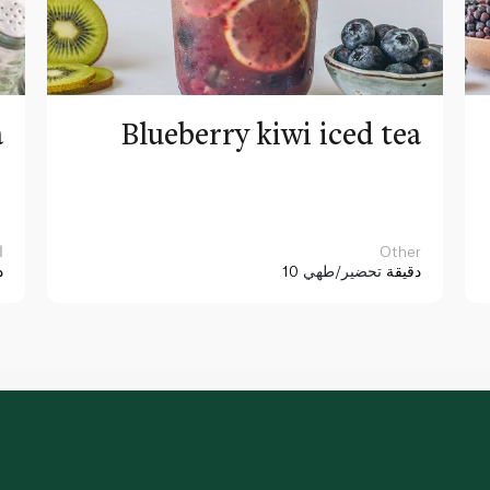
a
Blueberry kiwi iced tea
Other
ا
10 دقيقة
تحضير/طهي
د