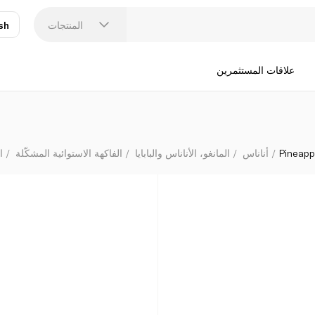
المنتجات
sh
عر
N
علاقات المستثمرين
Pineapp
أناناس
المانغو، الأناناس والبابايا
الفاكهة الاستوائية المشكّلة
ا