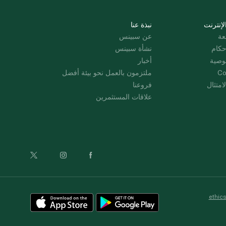
لإنترنت
نبذة عنا
عة
عن سبينس
حكام
نشأة سبينس
وصية
أخبار
Co
ملتزمون بالعمل نحو بيئة أفضل
امتثال
فروعنا
علاقات المستثمرين
ethic