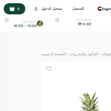
Pineapple Vietnam
التسجيل
تسجيل الدخول
0
Engli
كيلوغرام
توصيل مجاني
اللغة
E
توصيل اليوم
0.00
10:00 – 12:00
UAE
KSA
لفواكه
الفاكهة والخضروات
الصفحة الرئيسية