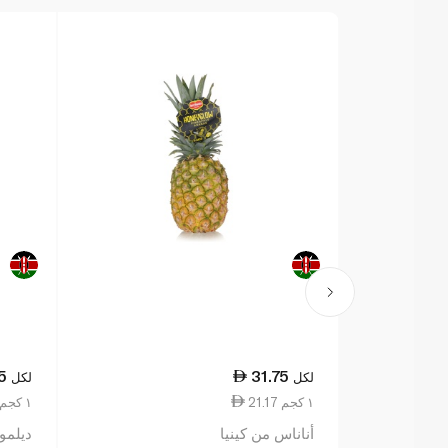
5
31.75
لكل
لكل
21.17 ١ كجم
13.75 ١ كجم
أناناس من كينيا
ديلمون