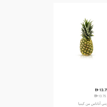
13.7
تي أناناس من كينيا