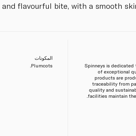
y and flavourful bite, with a smooth ski
المكونات
Plumcots.
Spinneys is dedicated 
of exceptional q
products are prod
traceability from p
quality and sustaina
facilities maintain th