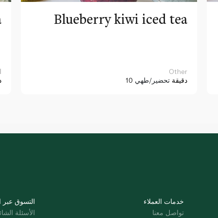
a
Blueberry kiwi iced tea
Other
ا
10 دقيقة
تحضير/طهي
د
خدمات العملاء
التسوق عبر ا
تواصل معنا
الأسئلة الشائ