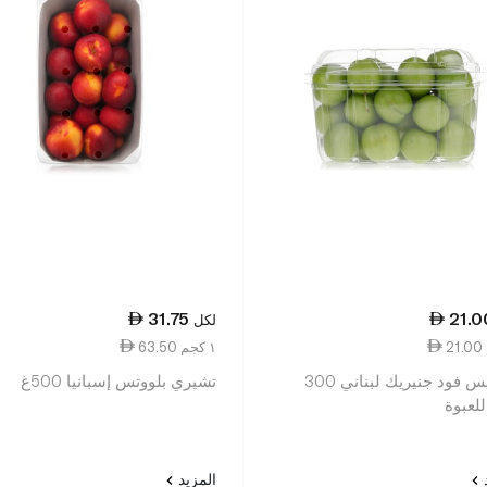
31.75
21.0
لكل
63.50 ١ كجم
سبينيس فود جنيريك لبناني 300
تشيري بلووتس إسبانيا 500غ
لعبوة
د
المزيد