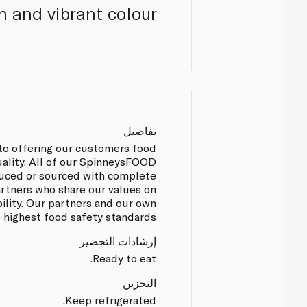
n and vibrant colour.
تفاصيل
to offering our customers food
uality. All of our SpinneysFOOD
uced or sourced with complete
artners who share our values on
bility. Our partners and our own
e highest food safety standards.
إرشادات التحضير
Ready to eat.
التخزين
Keep refrigerated.