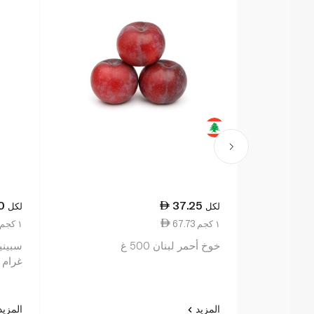
0
37.25
لكل
لكل
67.73 ١ كجم
21.00 ١ كجم
خوخ أحمر لبنان 500 غ
غرام ل
المزيد
المزي