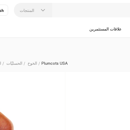
المنتجات
sh
عر
N
علاقات المستثمرين
Plumcots USA
الخوخ
الحسليّات
ا