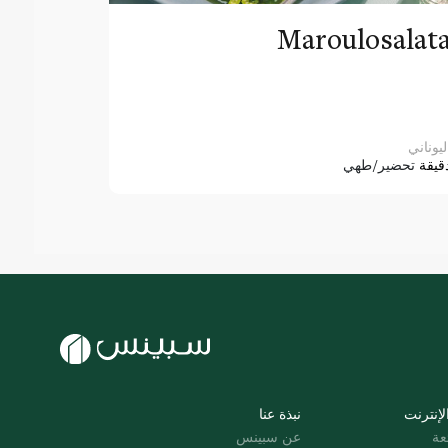
Maroulosalat
ليوناني
قيقة
تحضير/طهي
لإنترنت
نبذة عنا
عة
عن سبينس