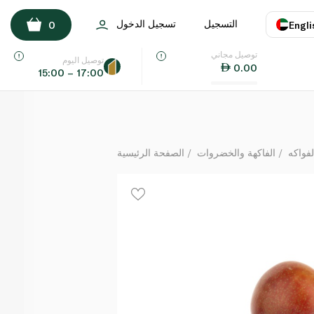
Plumcots USA
التسجيل
تسجيل الدخول
0
Engli
كيلوغرام
توصيل مجاني
اللغة
E
توصيل اليوم
0.00
15:00 – 17:00
UAE
KSA
لفواكه
الفاكهة والخضروات
الصفحة الرئيسية